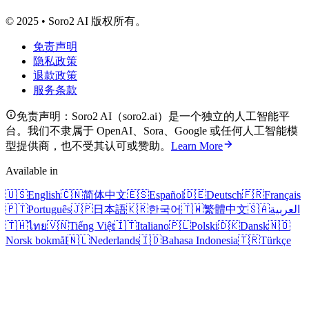
© 2025 • Soro2 AI 版权所有。
免责声明
隐私政策
退款政策
服务条款
免责声明：Soro2 AI（soro2.ai）是一个独立的人工智能平
台。我们不隶属于 OpenAI、Sora、Google 或任何人工智能模
型提供商，也不受其认可或赞助。
Learn More
Available in
🇺🇸
English
🇨🇳
简体中文
🇪🇸
Español
🇩🇪
Deutsch
🇫🇷
Français
🇵🇹
Português
🇯🇵
日本語
🇰🇷
한국어
🇹🇼
繁體中文
🇸🇦
العربية
🇹🇭
ไทย
🇻🇳
Tiếng Việt
🇮🇹
Italiano
🇵🇱
Polski
🇩🇰
Dansk
🇳🇴
Norsk bokmål
🇳🇱
Nederlands
🇮🇩
Bahasa Indonesia
🇹🇷
Türkçe