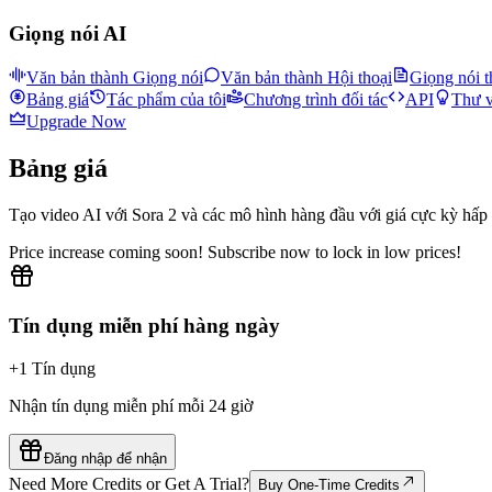
Giọng nói AI
Văn bản thành Giọng nói
Văn bản thành Hội thoại
Giọng nói 
Bảng giá
Tác phẩm của tôi
Chương trình đối tác
API
Thư v
Upgrade Now
Bảng giá
Tạo video AI với Sora 2 và các mô hình hàng đầu với giá cực kỳ hấp
Price increase coming soon! Subscribe now to lock in low prices!
Tín dụng miễn phí hàng ngày
+1 Tín dụng
Nhận tín dụng miễn phí mỗi 24 giờ
Đăng nhập để nhận
Need More Credits or Get A Trial?
Buy One-Time Credits