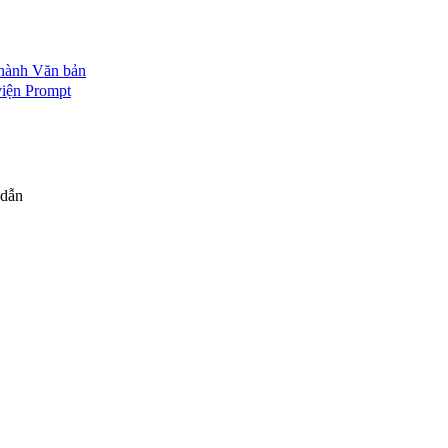
thành Văn bản
iện Prompt
 dẫn