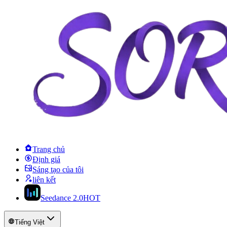
Trang chủ
Định giá
Sáng tạo của tôi
liên kết
Seedance 2.0
HOT
Tiếng Việt