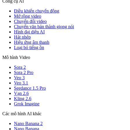
Công cụ AI
Điều khiển chuyển động
Mở rộng video
Chuyển đổi video
Chuyển văn bản thành giọng nói
Hình đại diện AI
Hát nhép
Hiệu ứng âm thanh
Loại bỏ tiếng ồn
Mô hình Video
Sora 2
Sora 2 Pro
Veo 3
Veo 3.1
Seedance 1.5 Pro
Vạn 2.6
Kling 2.6
Grok Imagine
Các mô hình AI khác
Nano Banana 2
Nano Banana