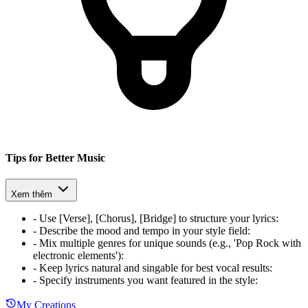
Tips for Better Music
Xem thêm
-
Use [Verse], [Chorus], [Bridge] to structure your lyrics
:
-
Describe the mood and tempo in your style field
:
-
Mix multiple genres for unique sounds (e.g., 'Pop Rock with
electronic elements')
:
-
Keep lyrics natural and singable for best vocal results
:
-
Specify instruments you want featured in the style
:
My Creations