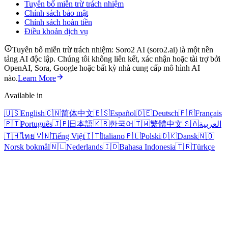
Tuyên bố miễn trừ trách nhiệm
Chính sách bảo mật
Chính sách hoàn tiền
Điều khoản dịch vụ
Tuyên bố miễn trừ trách nhiệm: Soro2 AI (soro2.ai) là một nền
tảng AI độc lập. Chúng tôi không liên kết, xác nhận hoặc tài trợ bởi
OpenAI, Sora, Google hoặc bất kỳ nhà cung cấp mô hình AI
nào.
Learn More
Available in
🇺🇸
English
🇨🇳
简体中文
🇪🇸
Español
🇩🇪
Deutsch
🇫🇷
Français
🇵🇹
Português
🇯🇵
日本語
🇰🇷
한국어
🇹🇼
繁體中文
🇸🇦
العربية
🇹🇭
ไทย
🇻🇳
Tiếng Việt
🇮🇹
Italiano
🇵🇱
Polski
🇩🇰
Dansk
🇳🇴
Norsk bokmål
🇳🇱
Nederlands
🇮🇩
Bahasa Indonesia
🇹🇷
Türkçe