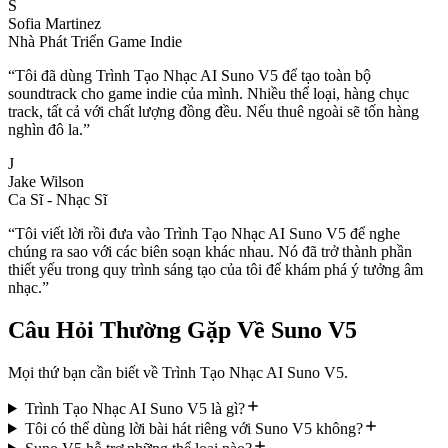
S
Sofia Martinez
Nhà Phát Triển Game Indie
“
Tôi đã dùng Trình Tạo Nhạc AI Suno V5 để tạo toàn bộ
soundtrack cho game indie của mình. Nhiều thể loại, hàng chục
track, tất cả với chất lượng đồng đều. Nếu thuê ngoài sẽ tốn hàng
nghìn đô la.
”
J
Jake Wilson
Ca Sĩ - Nhạc Sĩ
“
Tôi viết lời rồi đưa vào Trình Tạo Nhạc AI Suno V5 để nghe
chúng ra sao với các biên soạn khác nhau. Nó đã trở thành phần
thiết yếu trong quy trình sáng tạo của tôi để khám phá ý tưởng âm
nhạc.
”
Câu Hỏi Thường Gặp Về Suno V5
Mọi thứ bạn cần biết về Trình Tạo Nhạc AI Suno V5.
Trình Tạo Nhạc AI Suno V5 là gì?
Tôi có thể dùng lời bài hát riêng với Suno V5 không?