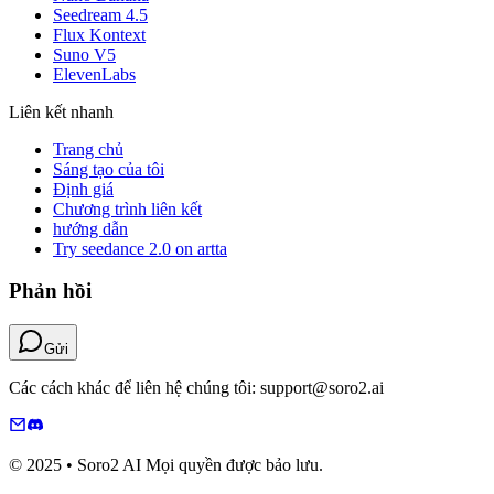
Seedream 4.5
Flux Kontext
Suno V5
ElevenLabs
Liên kết nhanh
Trang chủ
Sáng tạo của tôi
Định giá
Chương trình liên kết
hướng dẫn
Try seedance 2.0 on artta
Phản hồi
Gửi
Các cách khác để liên hệ chúng tôi: support@soro2.ai
© 2025 • Soro2 AI Mọi quyền được bảo lưu.