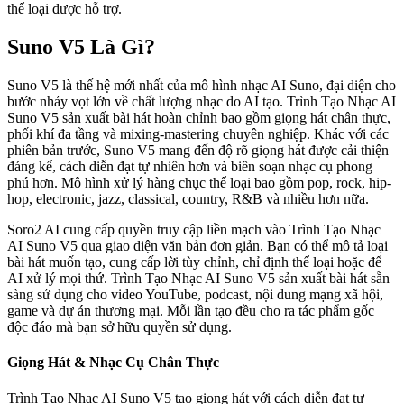
thể loại được hỗ trợ.
Suno V5 Là Gì?
Suno V5 là thế hệ mới nhất của mô hình nhạc AI Suno, đại diện cho
bước nhảy vọt lớn về chất lượng nhạc do AI tạo. Trình Tạo Nhạc AI
Suno V5 sản xuất bài hát hoàn chỉnh bao gồm giọng hát chân thực,
phối khí đa tầng và mixing-mastering chuyên nghiệp. Khác với các
phiên bản trước, Suno V5 mang đến độ rõ giọng hát được cải thiện
đáng kể, cách diễn đạt tự nhiên hơn và biên soạn nhạc cụ phong
phú hơn. Mô hình xử lý hàng chục thể loại bao gồm pop, rock, hip-
hop, electronic, jazz, classical, country, R&B và nhiều hơn nữa.
Soro2 AI cung cấp quyền truy cập liền mạch vào Trình Tạo Nhạc
AI Suno V5 qua giao diện văn bản đơn giản. Bạn có thể mô tả loại
bài hát muốn tạo, cung cấp lời tùy chỉnh, chỉ định thể loại hoặc để
AI xử lý mọi thứ. Trình Tạo Nhạc AI Suno V5 sản xuất bài hát sẵn
sàng sử dụng cho video YouTube, podcast, nội dung mạng xã hội,
game và dự án thương mại. Mỗi lần tạo đều cho ra tác phẩm gốc
độc đáo mà bạn sở hữu quyền sử dụng.
Giọng Hát & Nhạc Cụ Chân Thực
Trình Tạo Nhạc AI Suno V5 tạo giọng hát với cách diễn đạt tự