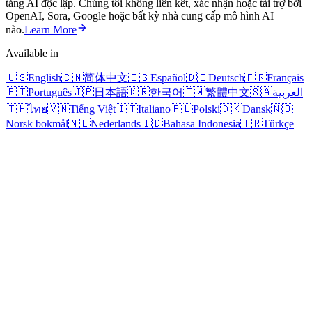
tảng AI độc lập. Chúng tôi không liên kết, xác nhận hoặc tài trợ bởi
OpenAI, Sora, Google hoặc bất kỳ nhà cung cấp mô hình AI
nào.
Learn More
Available in
🇺🇸
English
🇨🇳
简体中文
🇪🇸
Español
🇩🇪
Deutsch
🇫🇷
Français
🇵🇹
Português
🇯🇵
日本語
🇰🇷
한국어
🇹🇼
繁體中文
🇸🇦
العربية
🇹🇭
ไทย
🇻🇳
Tiếng Việt
🇮🇹
Italiano
🇵🇱
Polski
🇩🇰
Dansk
🇳🇴
Norsk bokmål
🇳🇱
Nederlands
🇮🇩
Bahasa Indonesia
🇹🇷
Türkçe