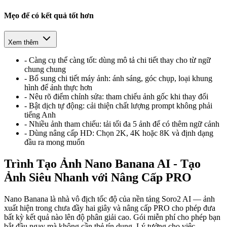
Mẹo để có kết quả tốt hơn
Xem thêm
-
Càng cụ thể càng tốt: dùng mô tả chi tiết thay cho từ ngữ
chung chung
-
Bổ sung chi tiết máy ảnh: ánh sáng, góc chụp, loại khung
hình để ảnh thực hơn
-
Nêu rõ điểm chỉnh sửa: tham chiếu ảnh gốc khi thay đổi
-
Bật dịch tự động: cải thiện chất lượng prompt không phải
tiếng Anh
-
Nhiều ảnh tham chiếu: tải tối đa 5 ảnh để có thêm ngữ cảnh
-
Dùng nâng cấp HD: Chọn 2K, 4K hoặc 8K và định dạng
đầu ra mong muốn
Trình Tạo Ảnh Nano Banana AI - Tạo
Ảnh Siêu Nhanh với Nâng Cấp PRO
Nano Banana là nhà vô địch tốc độ của nền tảng Soro2 AI — ảnh
xuất hiện trong chưa đầy hai giây và nâng cấp PRO cho phép đưa
bất kỳ kết quả nào lên độ phân giải cao. Gói miễn phí cho phép bạn
bắt đầu ngay mà không cần thẻ tín dụng. Lý tưởng cho việc