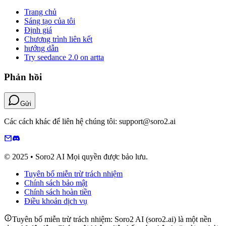
Trang chủ
Sáng tạo của tôi
Định giá
Chương trình liên kết
hướng dẫn
Try seedance 2.0 on artta
Phản hồi
Gửi
Các cách khác để liên hệ chúng tôi: support@soro2.ai
© 2025 • Soro2 AI Mọi quyền được bảo lưu.
Tuyên bố miễn trừ trách nhiệm
Chính sách bảo mật
Chính sách hoàn tiền
Điều khoản dịch vụ
Tuyên bố miễn trừ trách nhiệm: Soro2 AI (soro2.ai) là một nền