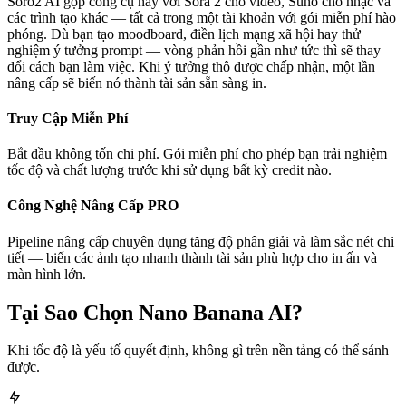
Soro2 AI gộp công cụ này với Sora 2 cho video, Suno cho nhạc và
các trình tạo khác — tất cả trong một tài khoản với gói miễn phí hào
phóng. Dù bạn tạo moodboard, điền lịch mạng xã hội hay thử
nghiệm ý tưởng prompt — vòng phản hồi gần như tức thì sẽ thay
đổi cách bạn làm việc. Khi ý tưởng thô được chấp nhận, một lần
nâng cấp sẽ biến nó thành tài sản sẵn sàng in.
Truy Cập Miễn Phí
Bắt đầu không tốn chi phí. Gói miễn phí cho phép bạn trải nghiệm
tốc độ và chất lượng trước khi sử dụng bất kỳ credit nào.
Công Nghệ Nâng Cấp PRO
Pipeline nâng cấp chuyên dụng tăng độ phân giải và làm sắc nét chi
tiết — biến các ảnh tạo nhanh thành tài sản phù hợp cho in ấn và
màn hình lớn.
Tại Sao Chọn Nano Banana AI?
Khi tốc độ là yếu tố quyết định, không gì trên nền tảng có thể sánh
được.