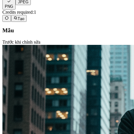
JPEG
PNG
Credits required:
1
Tạo
Mẫu
Trước khi chỉnh sửa