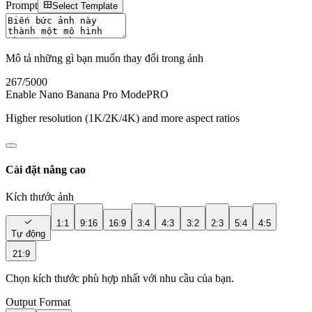
Prompt
Select Template
Mô tả những gì bạn muốn thay đổi trong ảnh
267
/5000
Enable Nano Banana Pro Mode
PRO
Higher resolution (1K/2K/4K) and more aspect ratios
Cài đặt nâng cao
Kích thước ảnh
1:1
9:16
16:9
3:4
4:3
3:2
2:3
5:4
4:5
Tự động
21:9
Chọn kích thước phù hợp nhất với nhu cầu của bạn.
Output Format