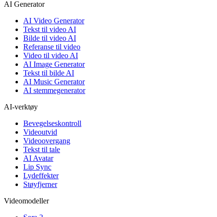
AI Generator
AI Video Generator
Tekst til video AI
Bilde til video AI
Referanse til video
Video til video AI
AI Image Generator
Tekst til bilde AI
AI Music Generator
AI stemmegenerator
AI-verktøy
Bevegelseskontroll
Videoutvid
Videoovergang
Tekst til tale
AI Avatar
Lip Sync
Lydeffekter
Støyfjerner
Videomodeller