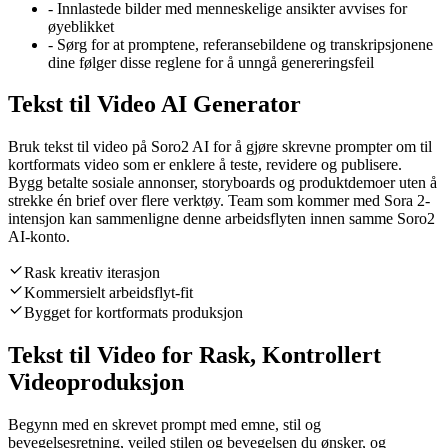
-
Innlastede bilder med menneskelige ansikter avvises for
øyeblikket
-
Sørg for at promptene, referansebildene og transkripsjonene
dine følger disse reglene for å unngå genereringsfeil
Tekst til Video AI Generator
Bruk tekst til video på Soro2 AI for å gjøre skrevne prompter om til
kortformats video som er enklere å teste, revidere og publisere.
Bygg betalte sosiale annonser, storyboards og produktdemoer uten å
strekke én brief over flere verktøy. Team som kommer med Sora 2-
intensjon kan sammenligne denne arbeidsflyten innen samme Soro2
AI-konto.
Rask kreativ iterasjon
Kommersielt arbeidsflyt-fit
Bygget for kortformats produksjon
Tekst til Video for Rask, Kontrollert
Videoproduksjon
Begynn med en skrevet prompt med emne, stil og
bevegelsesretning, veiled stilen og bevegelsen du ønsker, og