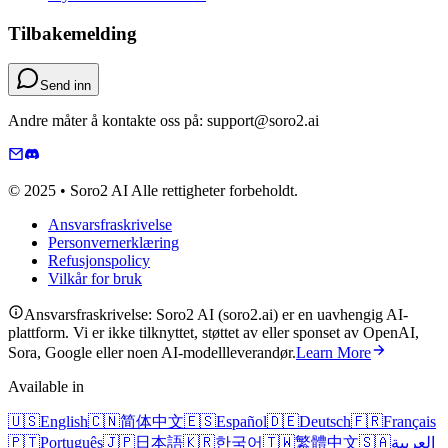
Tilbakemelding
Send inn
Andre måter å kontakte oss på: support@soro2.ai
© 2025 • Soro2 AI Alle rettigheter forbeholdt.
Ansvarsfraskrivelse
Personvernerklæring
Refusjonspolicy
Vilkår for bruk
Ansvarsfraskrivelse: Soro2 AI (soro2.ai) er en uavhengig AI-
plattform. Vi er ikke tilknyttet, støttet av eller sponset av OpenAI,
Sora, Google eller noen AI-modellleverandør.
Learn More
Available in
🇺🇸
English
🇨🇳
简体中文
🇪🇸
Español
🇩🇪
Deutsch
🇫🇷
Français
🇵🇹
Português
🇯🇵
日本語
🇰🇷
한국어
🇹🇼
繁體中文
🇸🇦
العربية