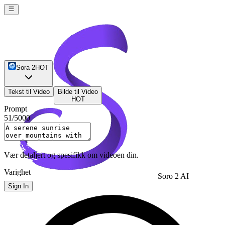
Sora 2
HOT
Tekst til Video
Bilde til Video
HOT
Prompt
51
/5000
Vær detaljert og spesifikk om videoen din.
Varighet
Soro 2 AI
Sign In