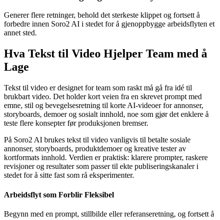
Generer flere retninger, behold det sterkeste klippet og fortsett å
forbedre innen Soro2 AI i stedet for å gjenoppbygge arbeidsflyten et
annet sted.
Hva Tekst til Video Hjelper Team med å
Lage
Tekst til video er designet for team som raskt må gå fra idé til
brukbart video. Det holder kort veien fra en skrevet prompt med
emne, stil og bevegelsesretning til korte AI-videoer for annonser,
storyboards, demoer og sosialt innhold, noe som gjør det enklere å
teste flere konsepter før produksjonen bremser.
På Soro2 AI brukes tekst til video vanligvis til betalte sosiale
annonser, storyboards, produktdemoer og kreative tester av
kortformats innhold. Verdien er praktisk: klarere prompter, raskere
revisjoner og resultater som passer til ekte publiseringskanaler i
stedet for å sitte fast som rå eksperimenter.
Arbeidsflyt som Forblir Fleksibel
Begynn med en prompt, stillbilde eller referanseretning, og fortsett å