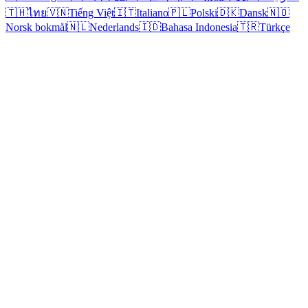
🇹🇭
ไทย
🇻🇳
Tiếng Việt
🇮🇹
Italiano
🇵🇱
Polski
🇩🇰
Dansk
🇳🇴
Norsk bokmål
🇳🇱
Nederlands
🇮🇩
Bahasa Indonesia
🇹🇷
Türkçe