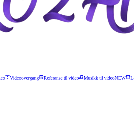
deo
Videoovergang
Referanse til video
Musikk til video
NEW
L