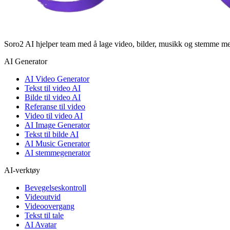
Soro2 AI hjelper team med å lage video, bilder, musikk og stemme me
AI Generator
AI Video Generator
Tekst til video AI
Bilde til video AI
Referanse til video
Video til video AI
AI Image Generator
Tekst til bilde AI
AI Music Generator
AI stemmegenerator
AI-verktøy
Bevegelseskontroll
Videoutvid
Videoovergang
Tekst til tale
AI Avatar