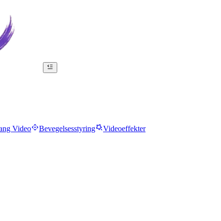
ang Video
Bevegelsesstyring
Videoeffekter