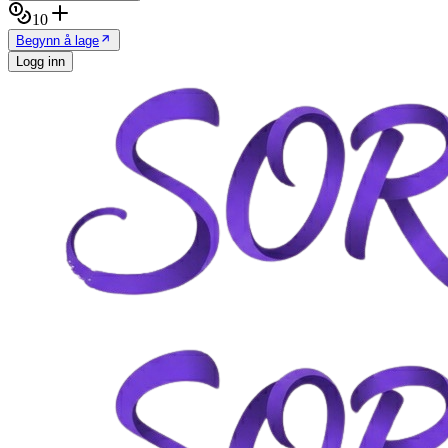
10
Begynn å lage
Logg inn