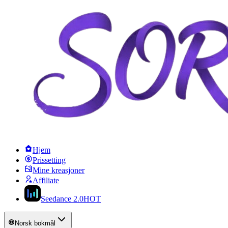
Hjem
Prissetting
Mine kreasjoner
Affiliate
Seedance 2.0
HOT
Norsk bokmål