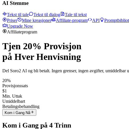
AI Stemme
Tekst til tale
Tekst til dialog
Tale til tekst
Priser
Mine kreasjoner
Affiliate-program
API
Promptbiblio
Upgrade Now
Affiliateprogram
Tjen
20% Provisjon
på Hver Henvisning
Del Soro2 AI og bli betalt. Ingen grenser, ingen avgifter, umiddelbar u
20%
Provisjonssats
$1
Min. Uttak
Umiddelbart
Betalingsbehandling
Kom i Gang Nå
Kom i Gang på 4 Trinn