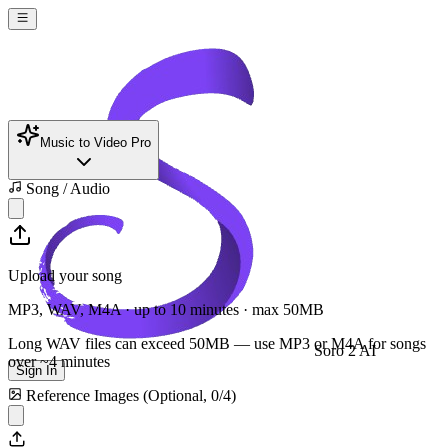
Music to Video Pro
Song / Audio
Upload your song
MP3, WAV, M4A · up to 10 minutes · max
50
MB
Long WAV files can exceed
50
MB — use MP3 or M4A for songs
Soro 2 AI
over ~4 minutes
Sign In
Reference Images (Optional,
0
/
4
)