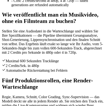
-
Cost:
2 credits/second at 480p, 4 at 720p — failed
generations are refunded automatically
Wie veröffentlicht man ein Musikvideo,
ohne ein Filmteam zu buchen?
Stellen Sie eine Audiodatei in die Warteschlange und wählen Sie
Ihre Spezifikationen — die Pipeline übernimmt Gesangsanalyse,
Shot-Generierung, Lippensynchronisation und den finalen Schnitt
von selbst. Das Ergebnis läuft exakt so lange wie Ihr Audio, vom 5-
Sekunden-Jingle bis zum vollen 600-Sekunden-Track, abgerechnet
mit 2 Credits pro Sekunde in 480p oder 4 in 720p.
Maximal 600 Sekunden Tracklänge
2 Credits/Sek. in 480p
Automatische Rückerstattung bei Fehlern
Fünf Produktionsrollen, eine Render-
Warteschlange
Regie, Kamera, Schnitt, Color Grading, Sync-Supervision — das
Modell deckt sie alle in jedem Render ab. Sie reichen den Track ein,
prüfen die Live-Kostenanzeige und widmen sich wieder Ihrer