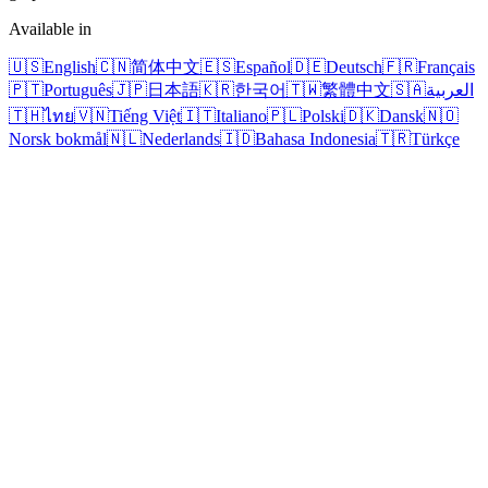
Available in
🇺🇸
English
🇨🇳
简体中文
🇪🇸
Español
🇩🇪
Deutsch
🇫🇷
Français
🇵🇹
Português
🇯🇵
日本語
🇰🇷
한국어
🇹🇼
繁體中文
🇸🇦
العربية
🇹🇭
ไทย
🇻🇳
Tiếng Việt
🇮🇹
Italiano
🇵🇱
Polski
🇩🇰
Dansk
🇳🇴
Norsk bokmål
🇳🇱
Nederlands
🇮🇩
Bahasa Indonesia
🇹🇷
Türkçe