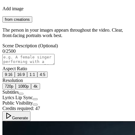
Add image
from creations
The person in your images appears throughout the video. Clear,
front-facing portraits work best.
Scene Description (Optional)
0
/
2500
Aspect Ratio
9:16
16:9
1:1
4:5
Resolution
720p
1080p
4k
Subtitles
Lyrics Lip Sync
Public Visibility
Credits required:
47
Generate