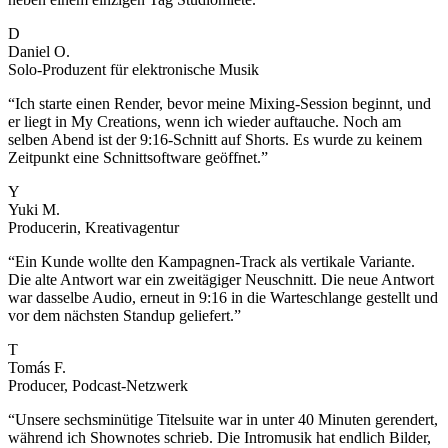
D
Daniel O.
Solo-Produzent für elektronische Musik
“
Ich starte einen Render, bevor meine Mixing-Session beginnt, und
er liegt in My Creations, wenn ich wieder auftauche. Noch am
selben Abend ist der 9:16-Schnitt auf Shorts. Es wurde zu keinem
Zeitpunkt eine Schnittsoftware geöffnet.
”
Y
Yuki M.
Producerin, Kreativagentur
“
Ein Kunde wollte den Kampagnen-Track als vertikale Variante.
Die alte Antwort war ein zweitägiger Neuschnitt. Die neue Antwort
war dasselbe Audio, erneut in 9:16 in die Warteschlange gestellt und
vor dem nächsten Standup geliefert.
”
T
Tomás F.
Producer, Podcast-Netzwerk
“
Unsere sechsminütige Titelsuite war in unter 40 Minuten gerendert,
während ich Shownotes schrieb. Die Intromusik hat endlich Bilder,