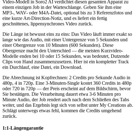
Video-Modell in Soro2 AI verdichtet diesen gesamten Apparat zu
einem einzigen Job in der Warteschlange. Geben Sie ihm eine
MP3-, WAV- oder M4A-Datei, optional bis zu 3 Referenzfotos und
eine kurze Art-Direction-Notiz, und es liefert ein fertig
geschnittenes, lippensynchrones Video zurück.
Die Länge ist bewusst eins zu eins: Das Video läuft immer exakt so
lange wie das Audio, mit einer Untergrenze von 5 Sekunden und
einer Obergrenze von 10 Minuten (600 Sekunden). Diese
Obergrenze macht den Unterschied — die meisten Kurzvideo-
Modelle enden bei 10 oder 15 Sekunden, was bedeutet, Dutzende
Clips von Hand zusammenzusetzen. Hier ist ein kompletter Track
ein Durchlauf, eine Datei, ein Download.
Die Abrechnung ist Kopfrechnen: 2 Credits pro Sekunde Audio in
480p, 4 in 720p. Eine 3-Minuten-Single kostet 360 Credits in 480p
oder 720 in 720p — der Preis erscheint auf dem Bildschirm, bevor
Sie bestätigen. Die Verarbeitung dauert etwa 3-6 Minuten pro
Minute Audio, der Job rendert auch nach dem Schließen des Tabs
weiter, und das Ergebnis legt sich von selbst unter My Creations ab.
Schlägt unterwegs etwas fehl, kommen die Credits umgehend
zurück.
1:1-Längengarantie