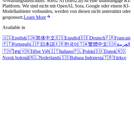
Haftungsausschluss: Soro2 AI (soro2.ai) ist eine unabhängige KI-
Plattform. Wir sind nicht mit OpenAI, Sora, Google oder einem KI-
Modellanbieter verbunden, werden von diesen nicht unterstützt oder
gesponsert.
Learn More
Available in
🇺🇸
English
🇨🇳
简体中文
🇪🇸
Español
🇩🇪
Deutsch
🇫🇷
Français
🇵🇹
Português
🇯🇵
日本語
🇰🇷
한국어
🇹🇼
繁體中文
🇸🇦
العربية
🇹🇭
ไทย
🇻🇳
Tiếng Việt
🇮🇹
Italiano
🇵🇱
Polski
🇩🇰
Dansk
🇳🇴
Norsk bokmål
🇳🇱
Nederlands
🇮🇩
Bahasa Indonesia
🇹🇷
Türkçe