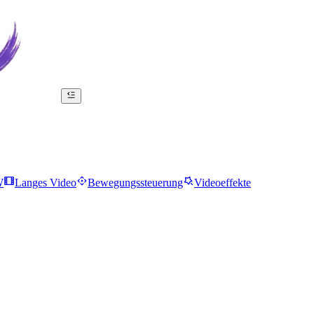
W
Langes Video
Bewegungssteuerung
Videoeffekte