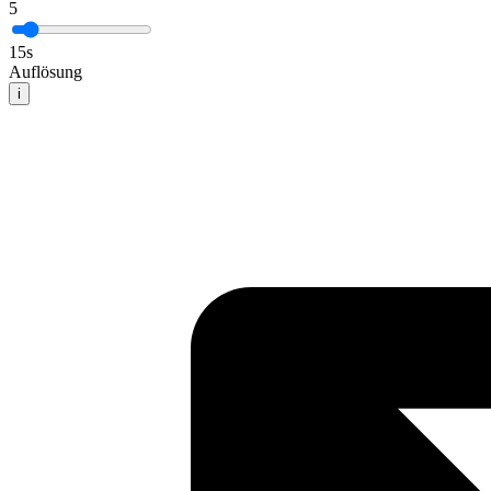
5
15
s
Auflösung
i