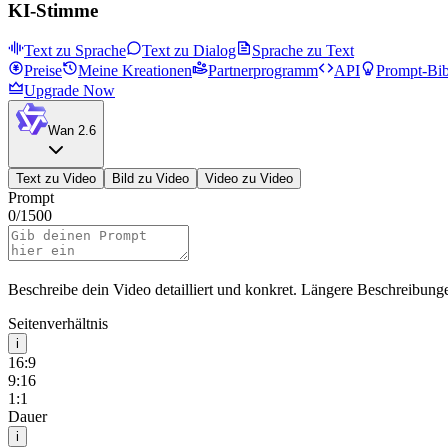
KI-Stimme
Text zu Sprache
Text zu Dialog
Sprache zu Text
Preise
Meine Kreationen
Partnerprogramm
API
Prompt-Bib
Upgrade Now
Wan 2.6
Text zu Video
Bild zu Video
Video zu Video
Prompt
0
/
1500
Beschreibe dein Video detailliert und konkret. Längere Beschreibunge
Seitenverhältnis
i
16:9
9:16
1:1
Dauer
i