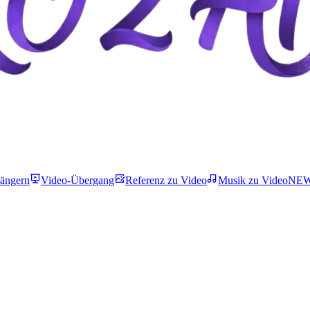
längern
Video-Übergang
Referenz zu Video
Musik zu Video
NE