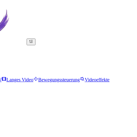
W
Langes Video
Bewegungssteuerung
Videoeffekte