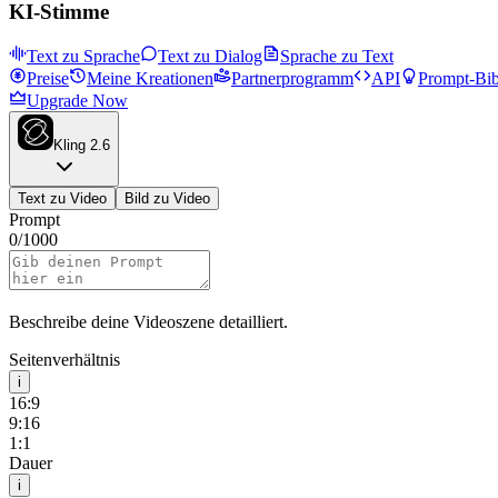
KI-Stimme
Text zu Sprache
Text zu Dialog
Sprache zu Text
Preise
Meine Kreationen
Partnerprogramm
API
Prompt-Bib
Upgrade Now
Kling 2.6
Text zu Video
Bild zu Video
Prompt
0
/
1000
Beschreibe deine Videoszene detailliert.
Seitenverhältnis
i
16:9
9:16
1:1
Dauer
i