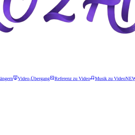
längern
Video-Übergang
Referenz zu Video
Musik zu Video
NE