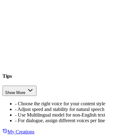
Tips
Show More
-
Choose the right voice for your content style
-
Adjust speed and stability for natural speech
-
Use Multilingual model for non-English text
-
For dialogue, assign different voices per line
My Creations