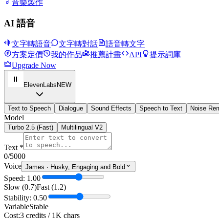
音樂製作
AI 語音
文字轉語音
文字轉對話
語音轉文字
方案定價
我的作品
推薦計畫
API
提示詞庫
Upgrade Now
ElevenLabs
NEW
Text to Speech
Dialogue
Sound Effects
Speech to Text
Noise Re
Model
Turbo 2.5 (Fast)
Multilingual V2
Text *
0
/5000
Voice
James
·
Husky, Engaging and Bold
Speed: 1.00
Slow (0.7)
Fast (1.2)
Stability: 0.50
Variable
Stable
Cost:
3 credits / 1K chars