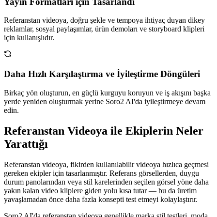
Yayın Formatları için Tasarlandı
Referanstan videoya, doğru şekle ve tempoya ihtiyaç duyan dikey
reklamlar, sosyal paylaşımlar, ürün demoları ve storyboard klipleri
için kullanışlıdır.
Daha Hızlı Karşılaştırma ve İyileştirme Döngüleri
Birkaç yön oluşturun, en güçlü kurguyu koruyun ve iş akışını başka
yerde yeniden oluşturmak yerine Soro2 AI'da iyileştirmeye devam
edin.
Referanstan Videoya ile Ekiplerin Neler
Yarattığı
Referanstan videoya, fikirden kullanılabilir videoya hızlıca geçmesi
gereken ekipler için tasarlanmıştır. Referans görsellerden, duygu
durum panolarından veya stil karelerinden seçilen görsel yöne daha
yakın kalan video kliplere giden yolu kısa tutar — bu da üretim
yavaşlamadan önce daha fazla konsepti test etmeyi kolaylaştırır.
Soro2 AI'da referanstan videoya genellikle marka stil testleri, moda