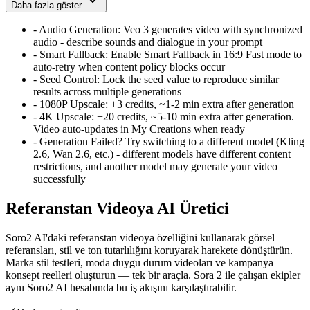
Daha fazla göster
-
Audio Generation
:
Veo 3 generates video with synchronized
audio - describe sounds and dialogue in your prompt
-
Smart Fallback
:
Enable Smart Fallback in 16:9 Fast mode to
auto-retry when content policy blocks occur
-
Seed Control
:
Lock the seed value to reproduce similar
results across multiple generations
-
1080P Upscale
:
+3 credits, ~1-2 min extra after generation
-
4K Upscale
:
+20 credits, ~5-10 min extra after generation.
Video auto-updates in My Creations when ready
-
Generation Failed? Try switching to a different model (Kling
2.6, Wan 2.6, etc.) - different models have different content
restrictions, and another model may generate your video
successfully
Referanstan Videoya AI Üretici
Soro2 AI'daki referanstan videoya özelliğini kullanarak görsel
referansları, stil ve ton tutarlılığını koruyarak harekete dönüştürün.
Marka stil testleri, moda duygu durum videoları ve kampanya
konsept reelleri oluşturun — tek bir araçla. Sora 2 ile çalışan ekipler
aynı Soro2 AI hesabında bu iş akışını karşılaştırabilir.