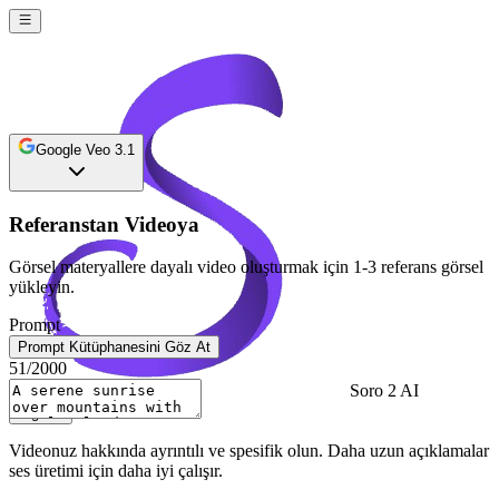
Google Veo 3.1
Referanstan Videoya
Görsel materyallere dayalı video oluşturmak için 1-3 referans görsel
yükleyin.
Prompt
Prompt Kütüphanesini Göz At
51
/2000
Soro 2 AI
Sign In
Videonuz hakkında ayrıntılı ve spesifik olun. Daha uzun açıklamalar
ses üretimi için daha iyi çalışır.