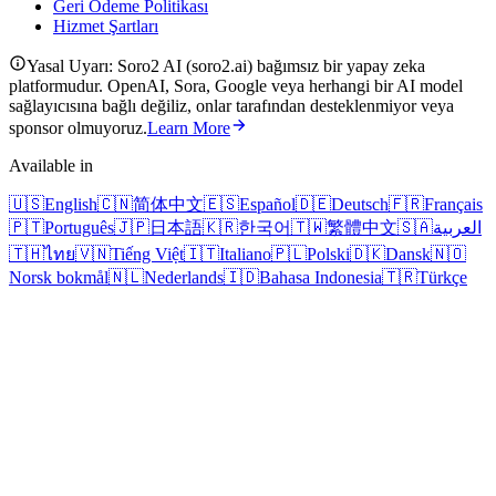
Geri Ödeme Politikası
Hizmet Şartları
Yasal Uyarı: Soro2 AI (soro2.ai) bağımsız bir yapay zeka
platformudur. OpenAI, Sora, Google veya herhangi bir AI model
sağlayıcısına bağlı değiliz, onlar tarafından desteklenmiyor veya
sponsor olmuyoruz.
Learn More
Available in
🇺🇸
English
🇨🇳
简体中文
🇪🇸
Español
🇩🇪
Deutsch
🇫🇷
Français
🇵🇹
Português
🇯🇵
日本語
🇰🇷
한국어
🇹🇼
繁體中文
🇸🇦
العربية
🇹🇭
ไทย
🇻🇳
Tiếng Việt
🇮🇹
Italiano
🇵🇱
Polski
🇩🇰
Dansk
🇳🇴
Norsk bokmål
🇳🇱
Nederlands
🇮🇩
Bahasa Indonesia
🇹🇷
Türkçe