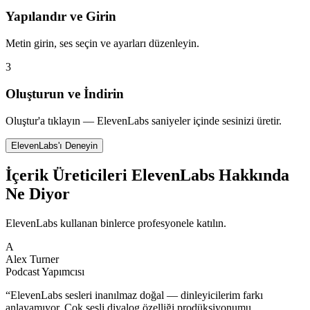
Yapılandır ve Girin
Metin girin, ses seçin ve ayarları düzenleyin.
3
Oluşturun ve İndirin
Oluştur'a tıklayın — ElevenLabs saniyeler içinde sesinizi üretir.
ElevenLabs'ı Deneyin
İçerik Üreticileri ElevenLabs Hakkında
Ne Diyor
ElevenLabs kullanan binlerce profesyonele katılın.
A
Alex Turner
Podcast Yapımcısı
“
ElevenLabs sesleri inanılmaz doğal — dinleyicilerim farkı
anlayamıyor. Çok sesli diyalog özelliği prodüksiyonumu