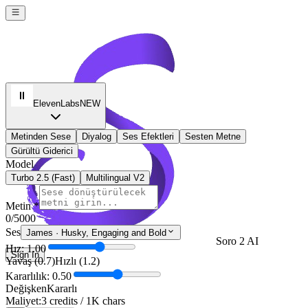
ElevenLabs
NEW
Metinden Sese
Diyalog
Ses Efektleri
Sesten Metne
Gürültü Giderici
Model
Turbo 2.5 (Fast)
Multilingual V2
Metin *
0
/5000
Ses
James
·
Husky, Engaging and Bold
Soro 2 AI
Hız: 1.00
Sign In
Yavaş (0.7)
Hızlı (1.2)
Kararlılık: 0.50
Değişken
Kararlı
Maliyet:
3 credits / 1K chars