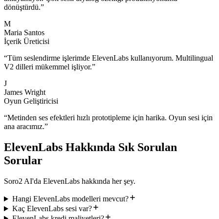
dönüştürdü.
”
M
Maria Santos
İçerik Üreticisi
“
Tüm seslendirme işlerimde ElevenLabs kullanıyorum. Multilingual
V2 dilleri mükemmel işliyor.
”
J
James Wright
Oyun Geliştiricisi
“
Metinden ses efektleri hızlı prototipleme için harika. Oyun sesi için
ana aracımız.
”
ElevenLabs Hakkında Sık Sorulan
Sorular
Soro2 AI'da ElevenLabs hakkında her şey.
Hangi ElevenLabs modelleri mevcut?
Kaç ElevenLabs sesi var?
ElevenLabs kredi maliyetleri?