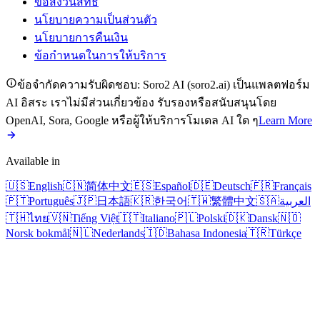
ข้อสงวนสิทธิ์
นโยบายความเป็นส่วนตัว
นโยบายการคืนเงิน
ข้อกำหนดในการให้บริการ
ข้อจำกัดความรับผิดชอบ: Soro2 AI (soro2.ai) เป็นแพลตฟอร์ม
AI อิสระ เราไม่มีส่วนเกี่ยวข้อง รับรองหรือสนับสนุนโดย
OpenAI, Sora, Google หรือผู้ให้บริการโมเดล AI ใด ๆ
Learn More
Available in
🇺🇸
English
🇨🇳
简体中文
🇪🇸
Español
🇩🇪
Deutsch
🇫🇷
Français
🇵🇹
Português
🇯🇵
日本語
🇰🇷
한국어
🇹🇼
繁體中文
🇸🇦
العربية
🇹🇭
ไทย
🇻🇳
Tiếng Việt
🇮🇹
Italiano
🇵🇱
Polski
🇩🇰
Dansk
🇳🇴
Norsk bokmål
🇳🇱
Nederlands
🇮🇩
Bahasa Indonesia
🇹🇷
Türkçe