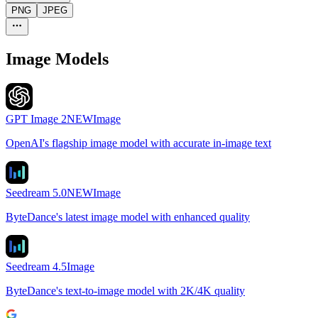
PNG
JPEG
Image Models
GPT Image 2
NEW
Image
OpenAI's flagship image model with accurate in-image text
Seedream 5.0
NEW
Image
ByteDance's latest image model with enhanced quality
Seedream 4.5
Image
ByteDance's text-to-image model with 2K/4K quality