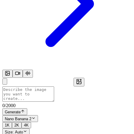
0
/
2000
Generate
Nano Banana 2
1K
2K
4K
Size:
Auto