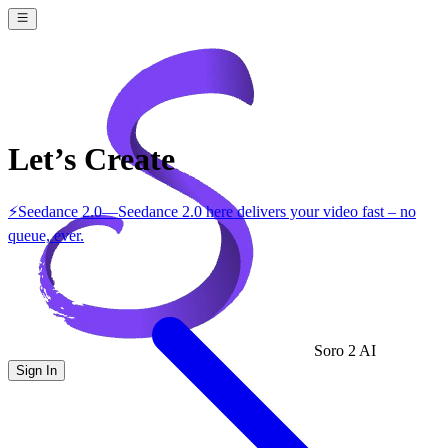
Let’s Create
⚡
Seedance 2.0
—
Seedance 2.0 here delivers your video fast – no
queue, ever.
Soro 2 AI
Sign In