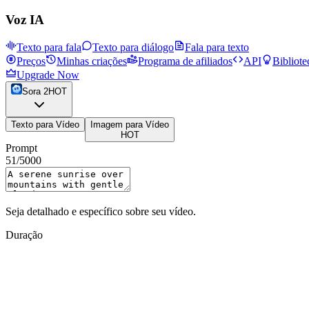
Voz IA
Texto para fala
Texto para diálogo
Fala para texto
Preços
Minhas criações
Programa de afiliados
API
Bibliote
Upgrade Now
Sora 2
HOT
Texto para Vídeo
Imagem para Vídeo
HOT
Prompt
51
/5000
Seja detalhado e específico sobre seu vídeo.
Duração