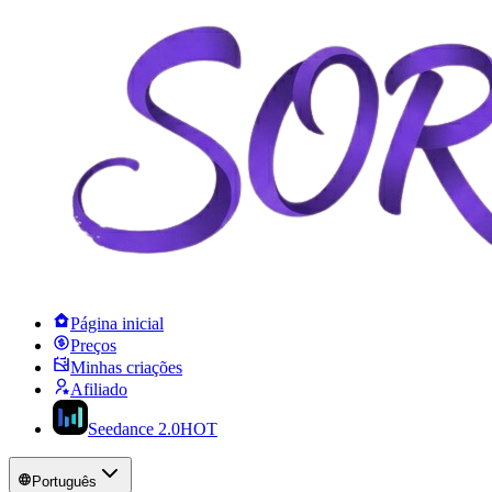
Página inicial
Preços
Minhas criações
Afiliado
Seedance 2.0
HOT
Português