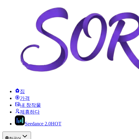
집
가격
내 창작물
제휴하다
Seedance 2.0
HOT
한국어