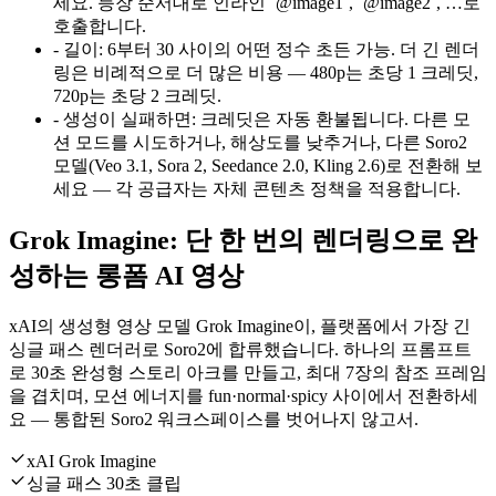
세요. 등장 순서대로 인라인 `@image1`, `@image2`, …로
호출합니다.
-
길이
:
6부터 30 사이의 어떤 정수 초든 가능. 더 긴 렌더
링은 비례적으로 더 많은 비용 — 480p는 초당 1 크레딧,
720p는 초당 2 크레딧.
-
생성이 실패하면
:
크레딧은 자동 환불됩니다. 다른 모
션 모드를 시도하거나, 해상도를 낮추거나, 다른 Soro2
모델(Veo 3.1, Sora 2, Seedance 2.0, Kling 2.6)로 전환해 보
세요 — 각 공급자는 자체 콘텐츠 정책을 적용합니다.
Grok Imagine: 단 한 번의 렌더링으로 완
성하는 롱폼 AI 영상
xAI의 생성형 영상 모델 Grok Imagine이, 플랫폼에서 가장 긴
싱글 패스 렌더러로 Soro2에 합류했습니다. 하나의 프롬프트
로 30초 완성형 스토리 아크를 만들고, 최대 7장의 참조 프레임
을 겹치며, 모션 에너지를 fun·normal·spicy 사이에서 전환하세
요 — 통합된 Soro2 워크스페이스를 벗어나지 않고서.
xAI Grok Imagine
싱글 패스 30초 클립