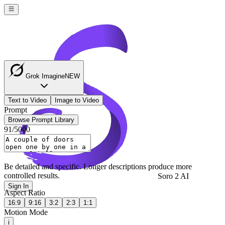
Grok Imagine
NEW
Text to Video
Image to Video
Prompt
Browse Prompt Library
91
/
5000
Be detailed and specific. Longer descriptions produce more
controlled results.
Soro 2 AI
Sign In
Aspect Ratio
16:9
9:16
3:2
2:3
1:1
Motion Mode
i