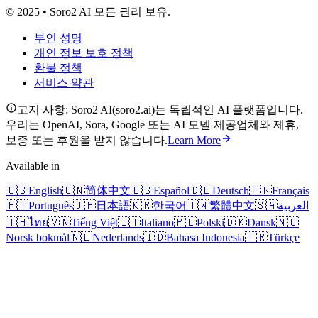
© 2025 • Soro2 AI 모든 권리 보유.
부인 성명
개인 정보 보호 정책
환불 정책
서비스 약관
고지 사항: Soro2 AI(soro2.ai)는 독립적인 AI 플랫폼입니다.
우리는 OpenAI, Sora, Google 또는 AI 모델 제공업체와 제휴,
보증 또는 후원을 받지 않습니다.
Learn More
Available in
🇺🇸
English
🇨🇳
简体中文
🇪🇸
Español
🇩🇪
Deutsch
🇫🇷
Français
🇵🇹
Português
🇯🇵
日本語
🇰🇷
한국어
🇹🇼
繁體中文
🇸🇦
العربية
🇹🇭
ไทย
🇻🇳
Tiếng Việt
🇮🇹
Italiano
🇵🇱
Polski
🇩🇰
Dansk
🇳🇴
Norsk bokmål
🇳🇱
Nederlands
🇮🇩
Bahasa Indonesia
🇹🇷
Türkçe