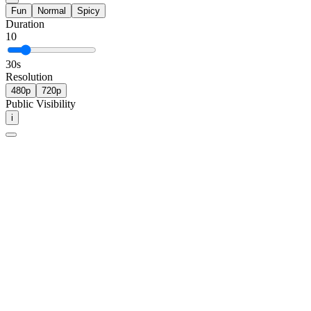
Fun
Normal
Spicy
Duration
10
30
s
Resolution
480p
720p
Public Visibility
i