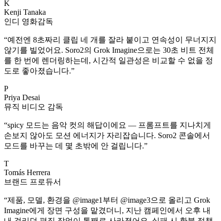
K
Kenji Tanaka
인디 영화감독
“
예전엔 8초짜리 클립 네 개를 잘라 붙이고 연속성이 무너지지
않기를 빌었어요. Soro2의 Grok Imagine으로는 30초 비트 전체
를 한 번에 렌더링하는데, 시간적 일관성은 비교할 수 없을 정
도로 좋아졌습니다.
”
P
Priya Desai
뮤직 비디오 감독
“
spicy 모드는 음악 컷의 해답이에요 — 프롬프트를 지나치게
손보지 않아도 모션 에너지가 자리잡습니다. Soro2 콘솔에서
모드를 바꾸는 데 몇 초밖에 안 걸립니다.
”
T
Tomás Herrera
브랜드 프로듀서
“
제품, 모델, 환경을 @image1부터 @image3으로 올리고 Grok
Imagine에게 장면 구성을 맡겼더니, 지난 캠페인에서 오후 내
내 걸리던 편집 작업이 통째로 사라졌어요. 실패 시 환불 정책