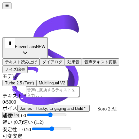
ElevenLabs
NEW
テキスト読み上げ
ダイアログ
効果音
音声テキスト変換
ノイズ除去
モデル
Turbo 2.5 (Fast)
Multilingual V2
テキスト *
0
/5000
ボイス
James
·
Husky, Engaging and Bold
Soro 2 AI
Sign In
速度：1.00
遅い (0.7)
速い (1.2)
安定性：0.50
可変
安定