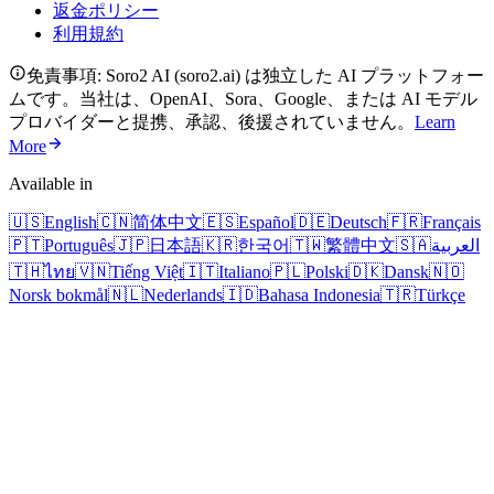
返金ポリシー
利用規約
免責事項: Soro2 AI (soro2.ai) は独立した AI プラットフォー
ムです。当社は、OpenAI、Sora、Google、または AI モデル
プロバイダーと提携、承認、後援されていません。
Learn
More
Available in
🇺🇸
English
🇨🇳
简体中文
🇪🇸
Español
🇩🇪
Deutsch
🇫🇷
Français
🇵🇹
Português
🇯🇵
日本語
🇰🇷
한국어
🇹🇼
繁體中文
🇸🇦
العربية
🇹🇭
ไทย
🇻🇳
Tiếng Việt
🇮🇹
Italiano
🇵🇱
Polski
🇩🇰
Dansk
🇳🇴
Norsk bokmål
🇳🇱
Nederlands
🇮🇩
Bahasa Indonesia
🇹🇷
Türkçe