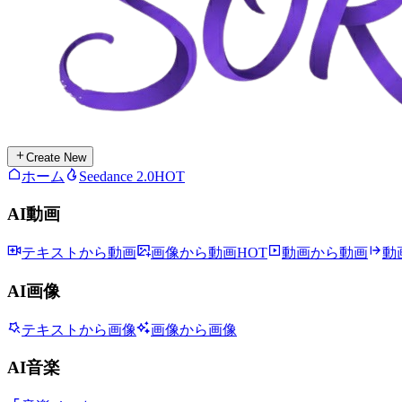
Create New
ホーム
Seedance 2.0
HOT
AI動画
テキストから動画
画像から動画
HOT
動画から動画
動
AI画像
テキストから画像
画像から画像
AI音楽