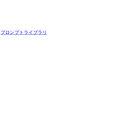
プロンプトライブラリ