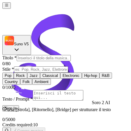
Suno V5
Titolo
*
0
/80
Stile
*
Pop
Rock
Jazz
Classical
Electronic
Hip-hop
R&B
Country
Folk
Ambient
0
/1000
Testo / Prompt
*
Soro 2 AI
Sign In
Usa [Strofa], [Ritornello], [Bridge] per strutturare il testo
0
/5000
Credits required:
10
Genera musica