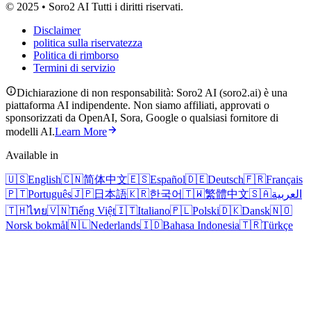
© 2025 • Soro2 AI Tutti i diritti riservati.
Disclaimer
politica sulla riservatezza
Politica di rimborso
Termini di servizio
Dichiarazione di non responsabilità: Soro2 AI (soro2.ai) è una
piattaforma AI indipendente. Non siamo affiliati, approvati o
sponsorizzati da OpenAI, Sora, Google o qualsiasi fornitore di
modelli AI.
Learn More
Available in
🇺🇸
English
🇨🇳
简体中文
🇪🇸
Español
🇩🇪
Deutsch
🇫🇷
Français
🇵🇹
Português
🇯🇵
日本語
🇰🇷
한국어
🇹🇼
繁體中文
🇸🇦
العربية
🇹🇭
ไทย
🇻🇳
Tiếng Việt
🇮🇹
Italiano
🇵🇱
Polski
🇩🇰
Dansk
🇳🇴
Norsk bokmål
🇳🇱
Nederlands
🇮🇩
Bahasa Indonesia
🇹🇷
Türkçe