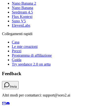
Nano Banana 2
Nano Banana
Seedream 4.5
Flux Kontext
Suno V5
ElevenLabs
Collegamenti rapidi
Casa
Le mie creazioni
Prezzi
Programma di affiliazione
Guida
Try seedance 2.0 on artta
Feedback
Invia
Altri modi per contattarci: support@soro2.ai