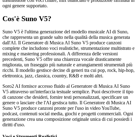
trasmissione con voci chiare, mix bilanciato e produzione raffinata in
ogni genere supportato.
Cos'è Suno V5?
Suno V5 è l'ultima generazione del modello musicale AI di Suno,
che rappresenta un grande salto nella qualità della musica generata
dall'AI. Il Generatore di Musica AI Suno V5 produce canzoni
complete che includono voci realistiche, strumentazione multistrato e
mixing e mastering professionali. A differenza delle versioni
precedenti, Suno V5 offre una chiarezza vocale drasticamente
migliorata, un fraseggio più naturale e arrangiamenti strumentali più
ricchi. Il modello gestisce decine di generi tra cui pop, rock, hip-hop,
elettronica, jazz, classica, country, R&B e molti altri.
Soro2 AI fornisce accesso fluido al Generatore di Musica AI Suno
V5 attraverso un'interfaccia testuale semplice. Puoi descrivere il tipo
di canzone che desideri, fornire testi personalizzati, specificare un
genere o lasciare che l'AI gestisca tutto. Il Generatore di Musica AI
Suno V5 produce canzoni pronte per l'uso in video YouTube,
podcast, contenuti social media, giochi e progetti commerciali. Ogni
generazione crea una composizione originale unica di cui possiedi i
diritti d'uso.
Voci e Strumenti Realistici