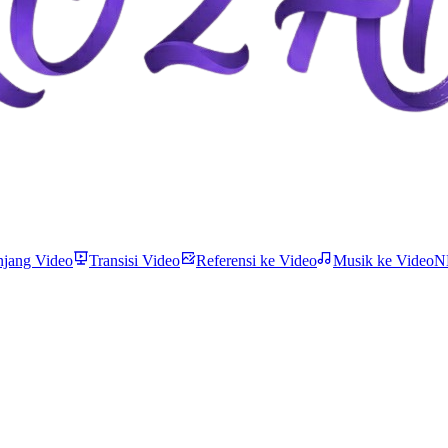
njang Video
Transisi Video
Referensi ke Video
Musik ke Video
N