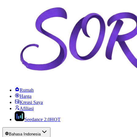
Rumah
Harga
Kreasi Saya
Afiliasi
Seedance 2.0
HOT
Bahasa Indonesia