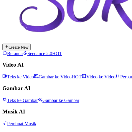
Create New
Beranda
Seedance 2.0
HOT
Video AI
Teks ke Video
Gambar ke Video
HOT
Video ke Video
Perpa
Gambar AI
Teks ke Gambar
Gambar ke Gambar
Musik AI
Pembuat Musik