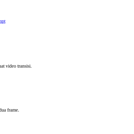
mpt
 video transisi.
dua frame.