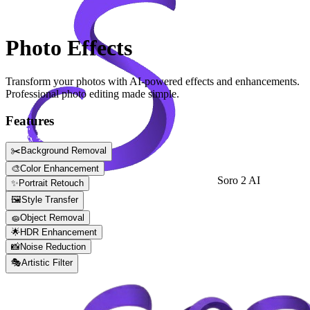
Photo Effects
Transform your photos with AI-powered effects and enhancements.
Professional photo editing made simple.
Features
✂️
Background Removal
🎨
Color Enhancement
Soro 2 AI
✨
Portrait Retouch
Sign In
🖼️
Style Transfer
🧽
Object Removal
🌟
HDR Enhancement
📸
Noise Reduction
🎭
Artistic Filter