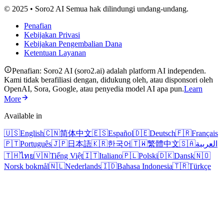
© 2025 • Soro2 AI Semua hak dilindungi undang-undang.
Penafian
Kebijakan Privasi
Kebijakan Pengembalian Dana
Ketentuan Layanan
Penafian: Soro2 AI (soro2.ai) adalah platform AI independen.
Kami tidak berafiliasi dengan, didukung oleh, atau disponsori oleh
OpenAI, Sora, Google, atau penyedia model AI apa pun.
Learn
More
Available in
🇺🇸
English
🇨🇳
简体中文
🇪🇸
Español
🇩🇪
Deutsch
🇫🇷
Français
🇵🇹
Português
🇯🇵
日本語
🇰🇷
한국어
🇹🇼
繁體中文
🇸🇦
العربية
🇹🇭
ไทย
🇻🇳
Tiếng Việt
🇮🇹
Italiano
🇵🇱
Polski
🇩🇰
Dansk
🇳🇴
Norsk bokmål
🇳🇱
Nederlands
🇮🇩
Bahasa Indonesia
🇹🇷
Türkçe