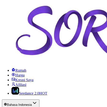
Rumah
Harga
Kreasi Saya
Afiliasi
Seedance 2.0
HOT
Bahasa Indonesia