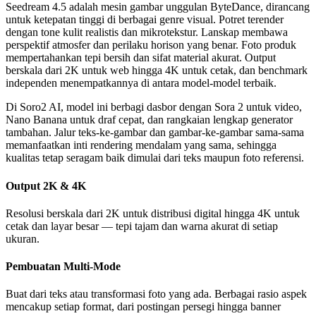
Seedream 4.5 adalah mesin gambar unggulan ByteDance, dirancang
untuk ketepatan tinggi di berbagai genre visual. Potret terender
dengan tone kulit realistis dan mikrotekstur. Lanskap membawa
perspektif atmosfer dan perilaku horison yang benar. Foto produk
mempertahankan tepi bersih dan sifat material akurat. Output
berskala dari 2K untuk web hingga 4K untuk cetak, dan benchmark
independen menempatkannya di antara model-model terbaik.
Di Soro2 AI, model ini berbagi dasbor dengan Sora 2 untuk video,
Nano Banana untuk draf cepat, dan rangkaian lengkap generator
tambahan. Jalur teks-ke-gambar dan gambar-ke-gambar sama-sama
memanfaatkan inti rendering mendalam yang sama, sehingga
kualitas tetap seragam baik dimulai dari teks maupun foto referensi.
Output 2K & 4K
Resolusi berskala dari 2K untuk distribusi digital hingga 4K untuk
cetak dan layar besar — tepi tajam dan warna akurat di setiap
ukuran.
Pembuatan Multi-Mode
Buat dari teks atau transformasi foto yang ada. Berbagai rasio aspek
mencakup setiap format, dari postingan persegi hingga banner