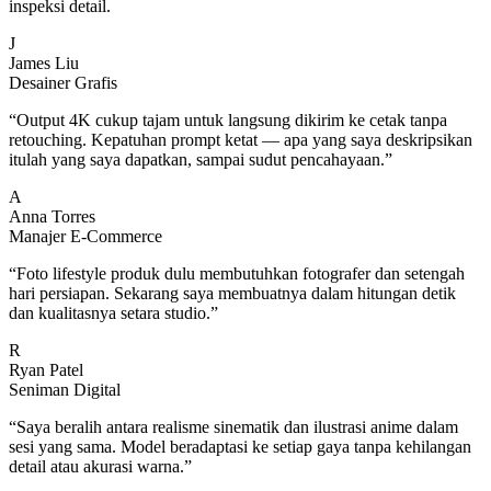
inspeksi detail.
J
James Liu
Desainer Grafis
“
Output 4K cukup tajam untuk langsung dikirim ke cetak tanpa
retouching. Kepatuhan prompt ketat — apa yang saya deskripsikan
itulah yang saya dapatkan, sampai sudut pencahayaan.
”
A
Anna Torres
Manajer E-Commerce
“
Foto lifestyle produk dulu membutuhkan fotografer dan setengah
hari persiapan. Sekarang saya membuatnya dalam hitungan detik
dan kualitasnya setara studio.
”
R
Ryan Patel
Seniman Digital
“
Saya beralih antara realisme sinematik dan ilustrasi anime dalam
sesi yang sama. Model beradaptasi ke setiap gaya tanpa kehilangan
detail atau akurasi warna.
”