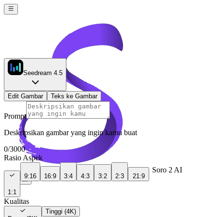
Seedream 4.5
Edit Gambar
Teks ke Gambar
Prompt
Deskripsikan gambar yang ingin kamu buat
0
/
3000
Rasio Aspek
Soro 2 AI
9:16
16:9
3:4
4:3
3:2
2:3
21:9
Sign In
1:1
Kualitas
Tinggi (4K)