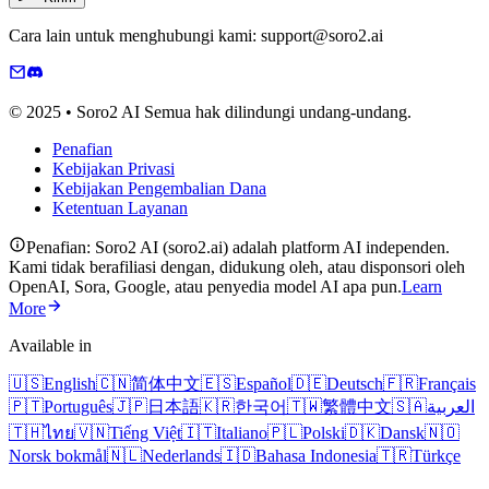
Cara lain untuk menghubungi kami: support@soro2.ai
© 2025 • Soro2 AI Semua hak dilindungi undang-undang.
Penafian
Kebijakan Privasi
Kebijakan Pengembalian Dana
Ketentuan Layanan
Penafian: Soro2 AI (soro2.ai) adalah platform AI independen.
Kami tidak berafiliasi dengan, didukung oleh, atau disponsori oleh
OpenAI, Sora, Google, atau penyedia model AI apa pun.
Learn
More
Available in
🇺🇸
English
🇨🇳
简体中文
🇪🇸
Español
🇩🇪
Deutsch
🇫🇷
Français
🇵🇹
Português
🇯🇵
日本語
🇰🇷
한국어
🇹🇼
繁體中文
🇸🇦
العربية
🇹🇭
ไทย
🇻🇳
Tiếng Việt
🇮🇹
Italiano
🇵🇱
Polski
🇩🇰
Dansk
🇳🇴
Norsk bokmål
🇳🇱
Nederlands
🇮🇩
Bahasa Indonesia
🇹🇷
Türkçe