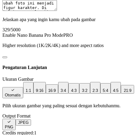
Jelaskan apa yang ingin kamu ubah pada gambar
329
/5000
Enable Nano Banana Pro Mode
PRO
Higher resolution (1K/2K/4K) and more aspect ratios
Pengaturan Lanjutan
Ukuran Gambar
1:1
9:16
16:9
3:4
4:3
3:2
2:3
5:4
4:5
21:9
Otomatis
Pilih ukuran gambar yang paling sesuai dengan kebutuhanmu.
Output Format
JPEG
PNG
Credits required:
1