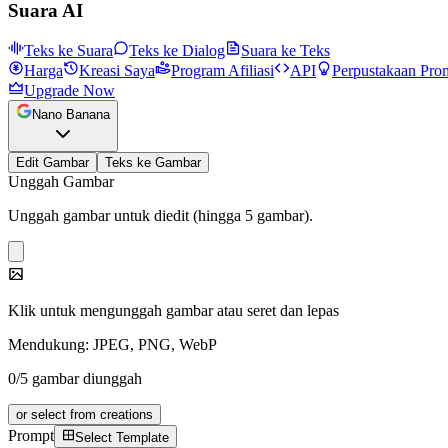
Suara AI
Teks ke Suara
Teks ke Dialog
Suara ke Teks
Harga
Kreasi Saya
Program Afiliasi
API
Perpustakaan Pro
Upgrade Now
Nano Banana
Edit Gambar
Teks ke Gambar
Unggah Gambar
Unggah gambar untuk diedit (hingga 5 gambar).
Klik untuk mengunggah gambar atau seret dan lepas
Mendukung: JPEG, PNG, WebP
0/5 gambar diunggah
or select from creations
Prompt
Select Template