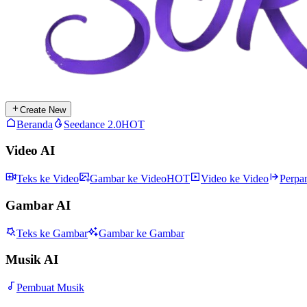
Create New
Beranda
Seedance 2.0
HOT
Video AI
Teks ke Video
Gambar ke Video
HOT
Video ke Video
Perpa
Gambar AI
Teks ke Gambar
Gambar ke Gambar
Musik AI
Pembuat Musik