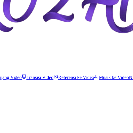
njang Video
Transisi Video
Referensi ke Video
Musik ke Video
N