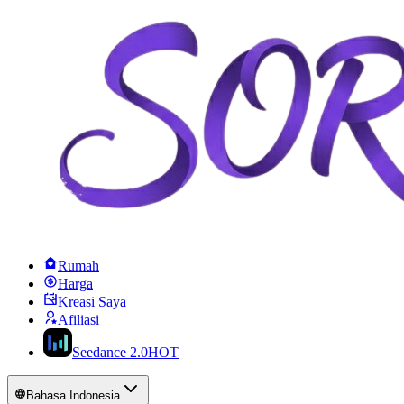
Rumah
Harga
Kreasi Saya
Afiliasi
Seedance 2.0
HOT
Bahasa Indonesia