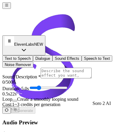
ElevenLabs
NEW
Text to Speech
Dialogue
Sound Effects
Speech to Text
Noise Remover
Sound Description *
0
/5000
Duration: 5.0s
0.5s
22s
Loop
Create a smoothly looping sound
Soro 2 AI
Cost:
1~3 credits per generation
Sign In
Generate
Audio Preview