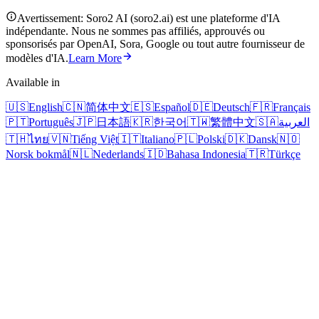
Avertissement: Soro2 AI (soro2.ai) est une plateforme d'IA
indépendante. Nous ne sommes pas affiliés, approuvés ou
sponsorisés par OpenAI, Sora, Google ou tout autre fournisseur de
modèles d'IA.
Learn More
Available in
🇺🇸
English
🇨🇳
简体中文
🇪🇸
Español
🇩🇪
Deutsch
🇫🇷
Français
🇵🇹
Português
🇯🇵
日本語
🇰🇷
한국어
🇹🇼
繁體中文
🇸🇦
العربية
🇹🇭
ไทย
🇻🇳
Tiếng Việt
🇮🇹
Italiano
🇵🇱
Polski
🇩🇰
Dansk
🇳🇴
Norsk bokmål
🇳🇱
Nederlands
🇮🇩
Bahasa Indonesia
🇹🇷
Türkçe