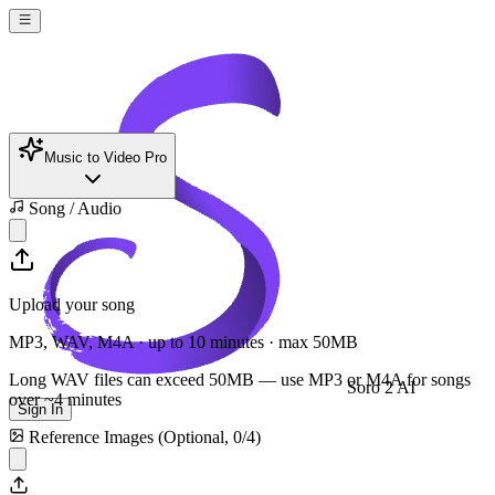
Music to Video Pro
Song / Audio
Upload your song
MP3, WAV, M4A · up to 10 minutes · max
50
MB
Long WAV files can exceed
50
MB — use MP3 or M4A for songs
Soro 2 AI
over ~4 minutes
Sign In
Reference Images (Optional,
0
/
4
)