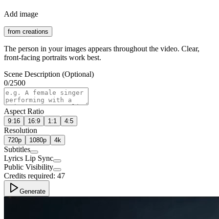
Add image
from creations
The person in your images appears throughout the video. Clear,
front-facing portraits work best.
Scene Description (Optional)
0
/
2500
Aspect Ratio
9:16
16:9
1:1
4:5
Resolution
720p
1080p
4k
Subtitles
Lyrics Lip Sync
Public Visibility
Credits required:
47
Generate