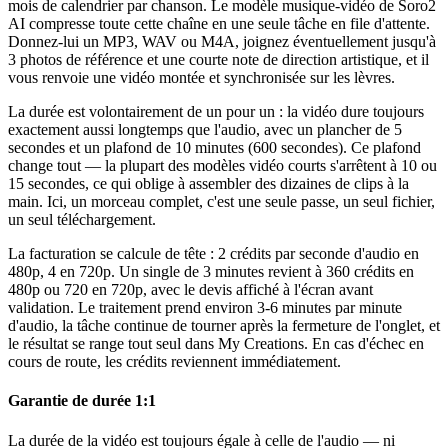
mois de calendrier par chanson. Le modèle musique-vidéo de Soro2
AI compresse toute cette chaîne en une seule tâche en file d'attente.
Donnez-lui un MP3, WAV ou M4A, joignez éventuellement jusqu'à
3 photos de référence et une courte note de direction artistique, et il
vous renvoie une vidéo montée et synchronisée sur les lèvres.
La durée est volontairement de un pour un : la vidéo dure toujours
exactement aussi longtemps que l'audio, avec un plancher de 5
secondes et un plafond de 10 minutes (600 secondes). Ce plafond
change tout — la plupart des modèles vidéo courts s'arrêtent à 10 ou
15 secondes, ce qui oblige à assembler des dizaines de clips à la
main. Ici, un morceau complet, c'est une seule passe, un seul fichier,
un seul téléchargement.
La facturation se calcule de tête : 2 crédits par seconde d'audio en
480p, 4 en 720p. Un single de 3 minutes revient à 360 crédits en
480p ou 720 en 720p, avec le devis affiché à l'écran avant
validation. Le traitement prend environ 3-6 minutes par minute
d'audio, la tâche continue de tourner après la fermeture de l'onglet, et
le résultat se range tout seul dans My Creations. En cas d'échec en
cours de route, les crédits reviennent immédiatement.
Garantie de durée 1:1
La durée de la vidéo est toujours égale à celle de l'audio — ni