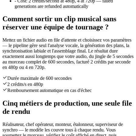
-
Cost:
2 credits/second at 480p, 4 at 720p — failed
generations are refunded automatically
Comment sortir un clip musical sans
réserver une équipe de tournage ?
Mettez un fichier audio en file d'attente et choisissez vos paramètres
— le pipeline gère seul l'analyse vocale, la génération des plans, la
synchronisation labiale et l'assemblage final. Le résultat dure
exactement aussi longtemps que votre audio, du jingle de 5 secondes
au morceau complet de 600 secondes, facturé 2 crédits par seconde
en 480p ou 4 en 720p.
Durée maximale de 600 secondes
2 crédits/s en 480p
Remboursement automatique en cas d'échec
Cinq métiers de production, une seule file
de rendu
Réalisateur, chef opérateur, monteur, étalonneur, superviseur de
synchro — le modèle les couvre tous à chaque rendu. Vous
soumettez le morceau, vérifiez le coût affiché en direct, puis