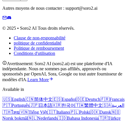
Autres moyens de nous contacter : support@soro2.ai
© 2025 • Soro2 AI Tous droits réservés.
Clause de non-responsabilité
politique de confidentialité
Politique de remboursement
Conditions d'utilisation
Avertissement: Soro2 AI (soro2.ai) est une plateforme d'IA
indépendante. Nous ne sommes pas affiliés, approuvés ou
sponsorisés par OpenAI, Sora, Google ou tout autre fournisseur de
modèles d'IA.
Learn More
Available in
🇺🇸
English
🇨🇳
简体中文
🇪🇸
Español
🇩🇪
Deutsch
🇫🇷
Français
🇵🇹
Português
🇯🇵
日本語
🇰🇷
한국어
🇹🇼
繁體中文
🇸🇦
العربية
🇹🇭
ไทย
🇻🇳
Tiếng Việt
🇮🇹
Italiano
🇵🇱
Polski
🇩🇰
Dansk
🇳🇴
Norsk bokmål
🇳🇱
Nederlands
🇮🇩
Bahasa Indonesia
🇹🇷
Türkçe