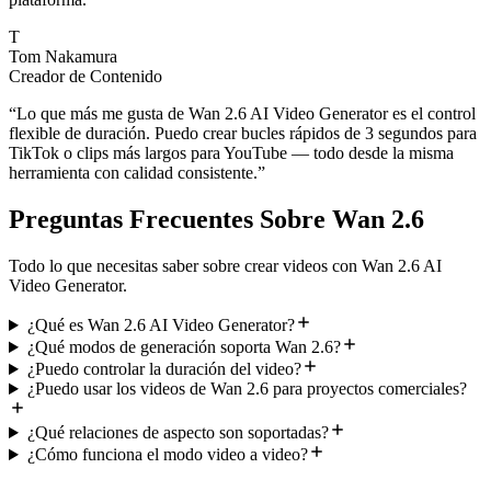
T
Tom Nakamura
Creador de Contenido
“
Lo que más me gusta de Wan 2.6 AI Video Generator es el control
flexible de duración. Puedo crear bucles rápidos de 3 segundos para
TikTok o clips más largos para YouTube — todo desde la misma
herramienta con calidad consistente.
”
Preguntas Frecuentes Sobre Wan 2.6
Todo lo que necesitas saber sobre crear videos con Wan 2.6 AI
Video Generator.
¿Qué es Wan 2.6 AI Video Generator?
¿Qué modos de generación soporta Wan 2.6?
¿Puedo controlar la duración del video?
¿Puedo usar los videos de Wan 2.6 para proyectos comerciales?
¿Qué relaciones de aspecto son soportadas?
¿Cómo funciona el modo video a video?