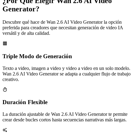
¿Por Qué Elegir Wan 2.6 AI Video
Generator?
Descubre qué hace de Wan 2.6 AI Video Generator la opción
preferida para creadores que necesitan generación de video IA
versátil y de alta calidad.
Triple Modo de Generación
Texto a video, imagen a video y video a video en un solo modelo.
Wan 2.6 AI Video Generator se adapta a cualquier flujo de trabajo
creativo.
Duración Flexible
La duración ajustable de Wan 2.6 AI Video Generator te permite
crear desde bucles cortos hasta secuencias narrativas más largas.