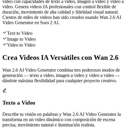
video con capacidades de texto a video, imagen a video y video a
video. Genera videos IA profesionales con control flexible de
duración, movimiento de alta calidad y fidelidad visual natural.
Cientos de miles de videos han sido creados usando Wan 2.6 AI
Video Generator en Soro 2 AI.
Text to Video
Image to Video
Video to Video
Crea Videos IA Versátiles con Wan 2.6
Wan 2.6 AI Video Generator combina tres poderosos modos de
generación — texto a video, imagen a video y video a video —
dándote máxima flexibilidad para cualquier proyecto creativo.
Texto a Video
Describe tu visión en palabras y Wan 2.6 AI Video Generator la
transforma en un video dinámico con composición de escena
precisa, movimiento natural e iluminación realista.