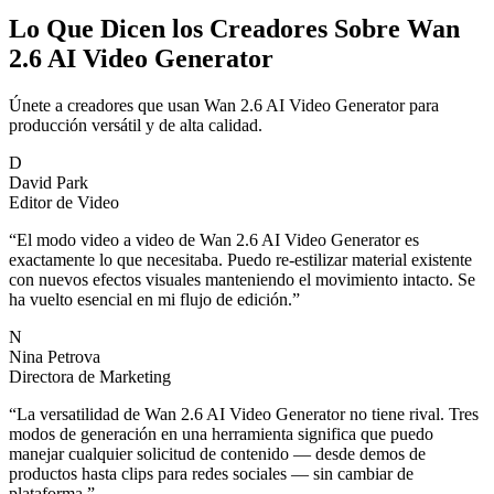
Lo Que Dicen los Creadores Sobre Wan
2.6 AI Video Generator
Únete a creadores que usan Wan 2.6 AI Video Generator para
producción versátil y de alta calidad.
D
David Park
Editor de Video
“
El modo video a video de Wan 2.6 AI Video Generator es
exactamente lo que necesitaba. Puedo re-estilizar material existente
con nuevos efectos visuales manteniendo el movimiento intacto. Se
ha vuelto esencial en mi flujo de edición.
”
N
Nina Petrova
Directora de Marketing
“
La versatilidad de Wan 2.6 AI Video Generator no tiene rival. Tres
modos de generación en una herramienta significa que puedo
manejar cualquier solicitud de contenido — desde demos de
productos hasta clips para redes sociales — sin cambiar de
plataforma.
”