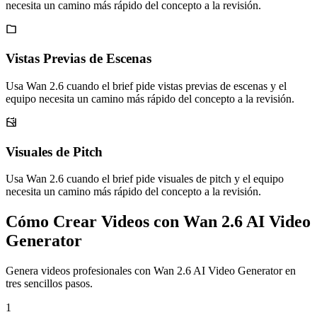
necesita un camino más rápido del concepto a la revisión.
Vistas Previas de Escenas
Usa Wan 2.6 cuando el brief pide vistas previas de escenas y el
equipo necesita un camino más rápido del concepto a la revisión.
Visuales de Pitch
Usa Wan 2.6 cuando el brief pide visuales de pitch y el equipo
necesita un camino más rápido del concepto a la revisión.
Cómo Crear Videos con Wan 2.6 AI Video
Generator
Genera videos profesionales con Wan 2.6 AI Video Generator en
tres sencillos pasos.
1