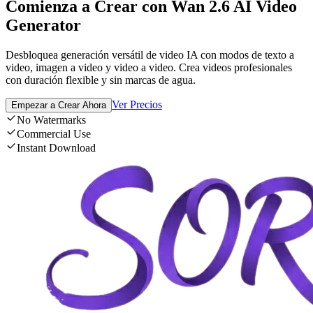
Comienza a Crear con Wan 2.6 AI Video
Generator
Desbloquea generación versátil de video IA con modos de texto a
video, imagen a video y video a video. Crea videos profesionales
con duración flexible y sin marcas de agua.
Ver Precios
Empezar a Crear Ahora
No Watermarks
Commercial Use
Instant Download