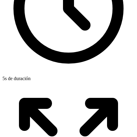
5s de duración