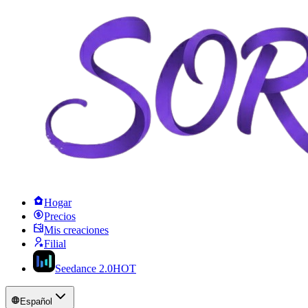
Hogar
Precios
Mis creaciones
Filial
Seedance 2.0
HOT
Español