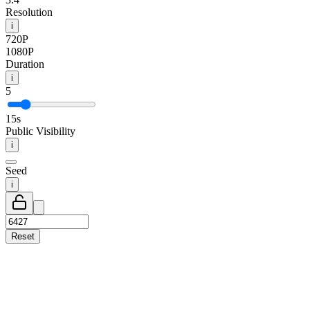
Resolution
i
720P
1080P
Duration
i
5
15
s
Public Visibility
i
Seed
i
Reset