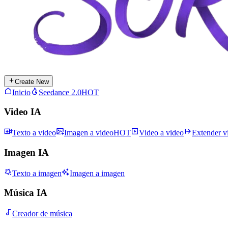
Create New
Inicio
Seedance 2.0
HOT
Video IA
Texto a video
Imagen a video
HOT
Video a video
Extender v
Imagen IA
Texto a imagen
Imagen a imagen
Música IA
Creador de música