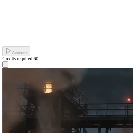
Generate
Credits required:
60
i