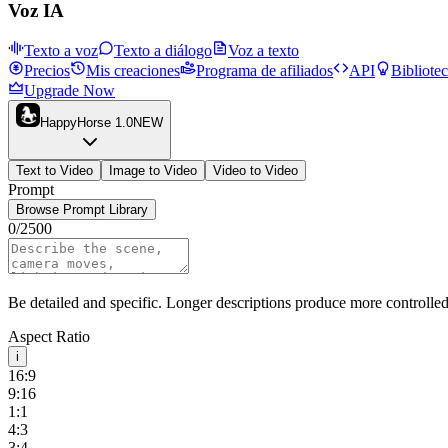
Voz IA
Texto a voz
Texto a diálogo
Voz a texto
Precios
Mis creaciones
Programa de afiliados
API
Bibliote
Upgrade Now
HappyHorse 1.0
NEW
Text to Video
Image to Video
Video to Video
Prompt
Browse Prompt Library
0
/
2500
Be detailed and specific. Longer descriptions produce more controlled 
Aspect Ratio
i
16:9
9:16
1:1
4:3
3:4