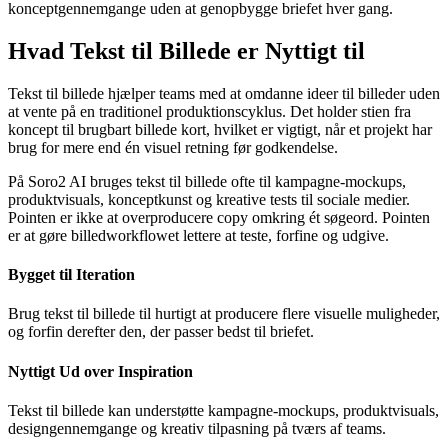
konceptgennemgange uden at genopbygge briefet hver gang.
Hvad Tekst til Billede er Nyttigt til
Tekst til billede hjælper teams med at omdanne ideer til billeder uden
at vente på en traditionel produktionscyklus. Det holder stien fra
koncept til brugbart billede kort, hvilket er vigtigt, når et projekt har
brug for mere end én visuel retning før godkendelse.
På Soro2 AI bruges tekst til billede ofte til kampagne-mockups,
produktvisuals, konceptkunst og kreative tests til sociale medier.
Pointen er ikke at overproducere copy omkring ét søgeord. Pointen
er at gøre billedworkflowet lettere at teste, forfine og udgive.
Bygget til Iteration
Brug tekst til billede til hurtigt at producere flere visuelle muligheder,
og forfin derefter den, der passer bedst til briefet.
Nyttigt Ud over Inspiration
Tekst til billede kan understøtte kampagne-mockups, produktvisuals,
designgennemgange og kreativ tilpasning på tværs af teams.