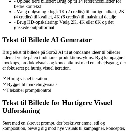
-
Upload flere billeder: Brug op til 14 referencebilleder for
bedre kontekst
-
Vælg opløsning klogt: 1K (2 credits) til hurtige udkast, 2K
(4 credits) til kvalitet, 4K (6 credits) til maksimal detalje
-
Brug HD-opskalering: Vælg 2K, 4K eller 8K og det
ønskede outputformat
Tekst til Billede AI Generator
Brug tekst til billede på Soro2 AI til at omdanne ideer til billeder
uden at vente på en traditionel produktionscyklus. Byg kampagne-
mockups, produktvisuals og konceptkunst med en arbejdsgang, der
er fokuseret på hurtig visuel iteration.
Hurtig visuel iteration
Bygget til marketingvisuals
Fleksibel promptkontrol
Tekst til Billede for Hurtigere Visuel
Udforskning
Start med en skrevet prompt, der beskriver emne, stil og
komposition, bevæg dig mod nye visuals til kampagner, koncepter,