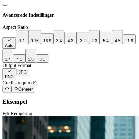
Avancerede Indstillinger
Aspect Ratio
1:1
9:16
16:9
3:4
4:3
3:2
2:3
5:4
4:5
21:9
Auto
1:4
4:1
1:8
8:1
Output Format
JPG
PNG
Credits required:
2
Generer
Eksempel
Før Redigering