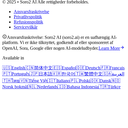
© 2025 • Soro2 AI Alle rettigheder forbeholdes.
Ansvarsfraskrivelse
Privatlivspolitik
Refusionspolitik
Servicevilkår
Ansvarsfraskrivelse: Soro2 AI (soro2.ai) er en uafhængig AI-
platform. Vi er ikke tilknyttet, godkendt af eller sponsoreret af
OpenAI, Sora, Google eller nogen AI-modeludbyder.
Learn More
Available in
🇺🇸
English
🇨🇳
简体中文
🇪🇸
Español
🇩🇪
Deutsch
🇫🇷
Français
🇵🇹
Português
🇯🇵
日本語
🇰🇷
한국어
🇹🇼
繁體中文
🇸🇦
العربية
🇹🇭
ไทย
🇻🇳
Tiếng Việt
🇮🇹
Italiano
🇵🇱
Polski
🇩🇰
Dansk
🇳🇴
Norsk bokmål
🇳🇱
Nederlands
🇮🇩
Bahasa Indonesia
🇹🇷
Türkçe