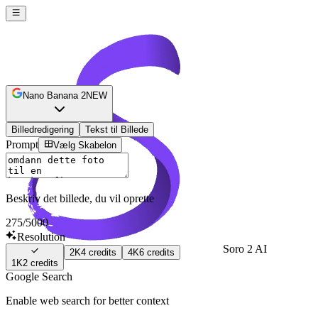
Nano Banana 2
NEW
Billedredigering
Tekst til Billede
Prompt
Vælg Skabelon
Beskriv det billede, du vil oprette
275
/5000
Resolution
Soro 2 AI
2K
4
credits
4K
6
credits
1K
2
credits
Sign In
Google Search
Enable web search for better context