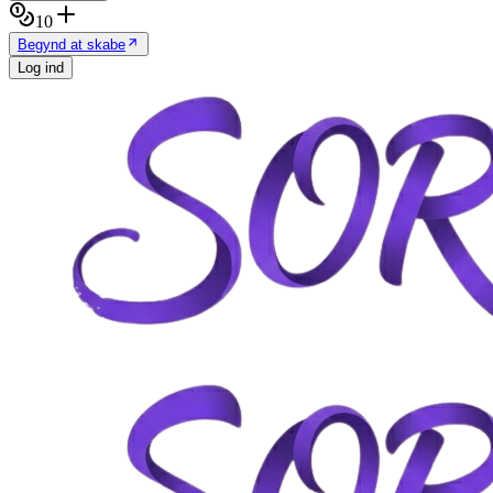
10
Begynd at skabe
Log ind