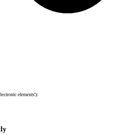
lectronic elements')
:
ly