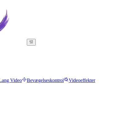
Lang Video
Bevægelseskontrol
Videoeffekter