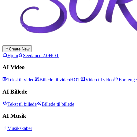
Create New
Hjem
Seedance 2.0
HOT
AI Video
Tekst til video
Billede til video
HOT
Video til video
Forlæng 
AI Billede
Tekst til billede
Billede til billede
AI Musik
Musikskaber