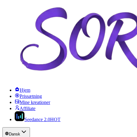
Hjem
Prissætning
Mine kreationer
Affiliate
Seedance 2.0
HOT
Dansk