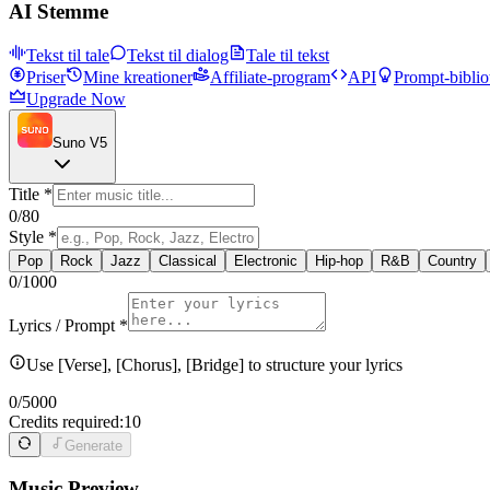
AI Stemme
Tekst til tale
Tekst til dialog
Tale til tekst
Priser
Mine kreationer
Affiliate-program
API
Prompt-biblio
Upgrade Now
Suno V5
Title
*
0
/80
Style
*
Pop
Rock
Jazz
Classical
Electronic
Hip-hop
R&B
Country
0
/1000
Lyrics / Prompt
*
Use [Verse], [Chorus], [Bridge] to structure your lyrics
0
/5000
Credits required:
10
Generate
Music Preview