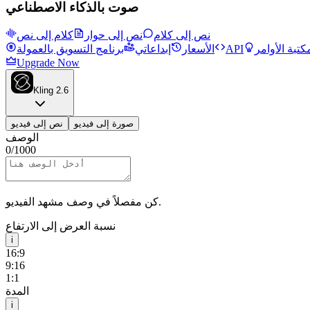
صوت بالذكاء الاصطناعي
نص إلى كلام
نص إلى حوار
كلام إلى نص
كتبة الأوامر
API
الأسعار
إبداعاتي
برنامج التسويق بالعمولة
Upgrade Now
Kling 2.6
صورة إلى فيديو
نص إلى فيديو
الوصف
0
/
1000
كن مفصلاً في وصف مشهد الفيديو.
نسبة العرض إلى الارتفاع
i
16:9
9:16
1:1
المدة
i